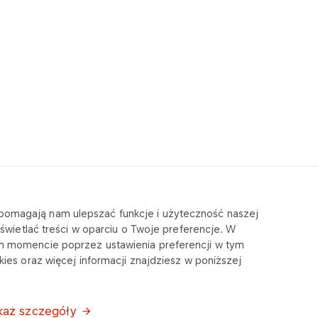
e pomagają nam ulepszać funkcje i użyteczność naszej
wietlać treści w oparciu o Twoje preferencje. W
m momencie poprzez ustawienia preferencji w tym
ies oraz więcej informacji znajdziesz w poniższej
każ szczegóły