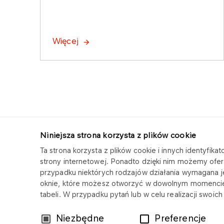
Więcej
Niniejsza strona korzysta z plików cookie
Ta strona korzysta z plików cookie i innych identyfi
ORLEN CUK
strony internetowej. Ponadto dzięki nim możemy ofer
przypadku niektórych rodzajów działania wymagana 
Copyright © 2025
oknie, które możesz otworzyć w dowolnym momencie
Wszystkie prawa zastrzeżone
tabeli. W przypadku pytań lub w celu realizacji swoi
Wybór
Niezbędne
Preferencje