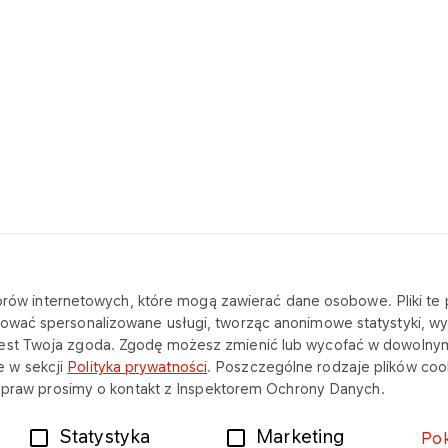
katorów internetowych, które mogą zawierać dane osobowe. Pliki t
SKONTAKTUJ SIĘ Z NAMI
NA SKRÓTY
ować spersonalizowane usługi, tworząc anonimowe statystyki, wyś
jest Twoja zgoda. Zgodę możesz zmienić lub wycofać w dowolny
Sekretariat
Oferta
 w sekcji
Polityka prywatności
. Poszczególne rodzaje plików cook
ch praw prosimy o kontakt z Inspektorem Ochrony Danych.
Rzecznik Prasowy
O firmie
Statystyka
Marketing
Po