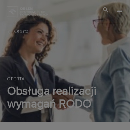
Oferta
OFERTA
Obsługa realizacji
wymagań RODO