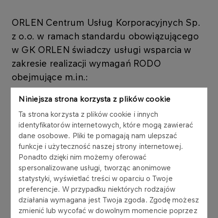
ORLEN Centrum Usług Korporacyjnych Sp.
z o.o. w ramach standardu obowiązującego
w GK ORLEN świadczy usługi wsparcia w
zakresie realizacji wymagań RODO
obejmujące m.in.:
Niniejsza strona korzysta z plików cookie
Ta strona korzysta z plików cookie i innych
identyfikatorów internetowych, które mogą zawierać
przegląd kompletności i aktualności
dane osobowe. Pliki te pomagają nam ulepszać
dotychczasowej dokumentacji RODO w
funkcje i użyteczność naszej strony internetowej.
Spółce przyjmowanej do obsługi,
Ponadto dzięki nim możemy oferować
spersonalizowane usługi, tworząc anonimowe
bieżącą weryfikację i opiniowanie zarządzeń i
statystyki, wyświetlać treści w oparciu o Twoje
umów zawieranych przez obsługiwaną
preferencje. W przypadku niektórych rodzajów
Spółkę,
działania wymagana jest Twoja zgoda. Zgodę możesz
zmienić lub wycofać w dowolnym momencie poprzez
nadzór nad procesem nadawania upoważnień,