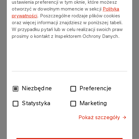
ustawienia preferencji w tym oknie, które możesz
otworzyć w dowolnym momencie w sekcji
Polityka
prowadzenie i aktualizację rejestrów
prywatności
. Poszczególne rodzaje plików cookies
wymaganych przepisami i regulacjami
oraz więcej informacji znajdziesz w poniższej tabeli.
wewnętrznymi z zakresu ochrony danych
W przypadku pytań lub w celu realizacji swoich praw
osobowych,
prosimy o kontakt z Inspektorem Ochrony Danych.
redagowanie klauzul informacyjnych i klauzul
zgód,
prowadzenie oceny skutków dla ochrony
danych (DPIA),
obsługę naruszeń i incydentów z zakresu
Wybór
Niezbędne
Preferencje
ochrony danych osobowych,
zgody
prowadzenie audytów i kontroli, zgodnie z
Statystyka
Marketing
wymaganiami RODO,
Pokaż szczegóły
reprezentowanie obsługiwanej Spółki na
zewnątrz, w tym współpracę z Urzędem
Ochrony Danych Osobowych,