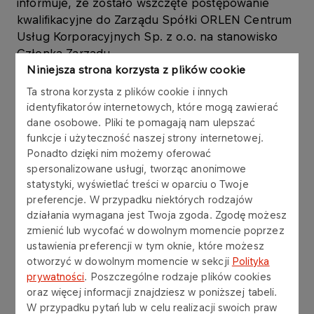
informuje, że zostało wszczęte postępowanie
kwalifikacyjne do Zarządu Spółki ORLEN Centrum
Usług Korporacyjnych Sp. z o.o. na stanowisko
Członka Zarządu.
Niniejsza strona korzysta z plików cookie
Treść ogłoszenia oraz link do aplikowania znajduje
Ta strona korzysta z plików cookie i innych
się poniżej:
identyfikatorów internetowych, które mogą zawierać
dane osobowe. Pliki te pomagają nam ulepszać
CZŁONEK ZARZĄDU ORLEN Centrum Usług
funkcje i użyteczność naszej strony internetowej.
Ponadto dzięki nim możemy oferować
Korporacyjnych Sp. z o.o., ORLEN S.A.., Płock
spersonalizowane usługi, tworząc anonimowe
(erecruiter.pl)
statystyki, wyświetlać treści w oparciu o Twoje
preferencje. W przypadku niektórych rodzajów
Termin aplikowania mija
03.07.2023 r. o godz. 9:00.
działania wymagana jest Twoja zgoda. Zgodę możesz
zmienić lub wycofać w dowolnym momencie poprzez
ustawienia preferencji w tym oknie, które możesz
otworzyć w dowolnym momencie w sekcji
Polityka
prywatności
. Poszczególne rodzaje plików cookies
Inne aktualności
oraz więcej informacji znajdziesz w poniższej tabeli.
W przypadku pytań lub w celu realizacji swoich praw