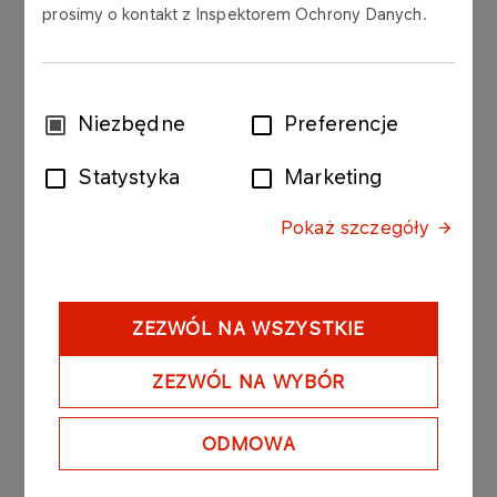
prosimy o kontakt z Inspektorem Ochrony Danych.
AKTUALNOŚCI
10.06.2026
Spotkania pracownicze w
Płocku i Gdańsku czerwiec
Wybór
Niezbędne
Preferencje
2026
zgody
Statystyka
Marketing
Więcej
Pokaż szczegóły
AKTUALNOŚCI
22.05.2026
Wolontariat pracowniczy-
Wspólna Energia Realna
ZEZWÓL NA WSZYSTKIE
Zmiana 22.05.2026 w
Wyszogrodzie
ZEZWÓL NA WYBÓR
Więcej
ODMOWA