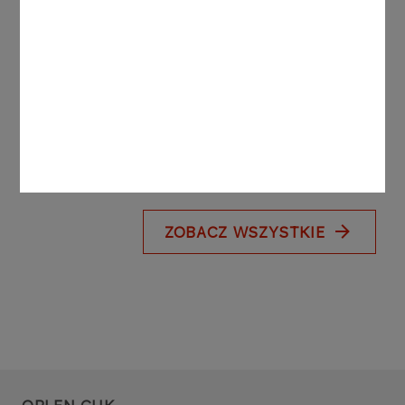
AKTUALNOŚCI
17.03.2026
Wystartowaliśmy z rekrutacją
do programu stażowego
Kierunek ORLEN!
Więcej
ZOBACZ WSZYSTKIE