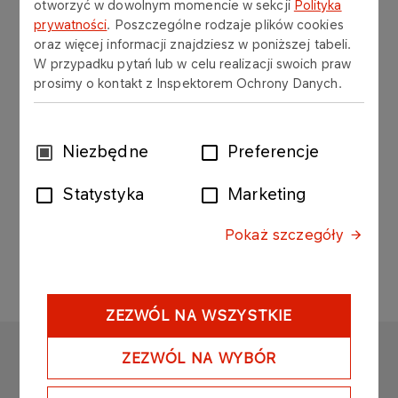
otworzyć w dowolnym momencie w sekcji
Polityka
prywatności
. Poszczególne rodzaje plików cookies
Biuro Obsługi Transakcji
oraz więcej informacji znajdziesz w poniższej tabeli.
Detalicznych
W przypadku pytań lub w celu realizacji swoich praw
prosimy o kontakt z Inspektorem Ochrony Danych.
Barbara Kocima
KOORDYNATOR
Wybór
Niezbędne
Preferencje
zgody
Tel.: +48 24
Statystyka
Marketing
256 55 82
barbara.kocima@orlen.pl​
Pokaż szczegóły
ZEZWÓL NA WSZYSTKIE
ORLEN CUK
ZEZWÓL NA WYBÓR
Copyright © 2025