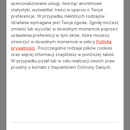
za lata oddanej pracy i życzymy zdrowia,
spersonalizowane usługi, tworząc anonimowe
spełnienia oraz sukcesów zawodowych jak i
statystyki, wyświetlać treści w oparciu o Twoje
prywatnych.
preferencje. W przypadku niektórych rodzajów
działania wymagana jest Twoja zgoda. Zgodę możesz
zmienić lub wycofać w dowolnym momencie poprzez
ustawienia preferencji w tym oknie, które możesz
otworzyć w dowolnym momencie w sekcji
Polityka
prywatności
. Poszczególne rodzaje plików cookies
oraz więcej informacji znajdziesz w poniższej tabeli.
W przypadku pytań lub w celu realizacji swoich praw
prosimy o kontakt z Inspektorem Ochrony Danych.