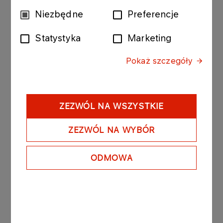
Wybór
Niezbędne
Preferencje
zgody
Statystyka
Marketing
Pokaż szczegóły
ZEZWÓL NA WSZYSTKIE
Inne aktualności
ZEZWÓL NA WYBÓR
ODMOWA
AKTUALNOŚCI
10.06.2026
Spotkania pracownicze w
Płocku i Gdańsku czerwiec
2026