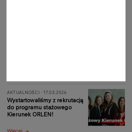
Więcej
AKTUALNOŚCI
22.05.2026
Wolontariat pracowniczy-
Wspólna Energia Realna
Zmiana 22.05.2026 w
Wyszogrodzie
Więcej
AKTUALNOŚCI
17.03.2026
Wystartowaliśmy z rekrutacją
do programu stażowego
Kierunek ORLEN!
Więcej