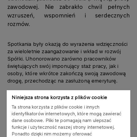
zawodowej. Nie zabrakło chwil pełnych
wzruszeń, wspomnień i serdecznych
rozmów.
Spotkania były okazją do wyrażenia wdzięczności
za wieloletnie zaangażowanie i wkład w rozwój
Spółki. Uhonorowano zarówno pracowników
świętujących swój imponujący staż pracy, jak i
osoby, które wkrótce zakończą swoją zawodową
drogę, przechodząc na zasłużoną emeryturę.
Słowa uznania i podziękowania przekazał Zarząd
Niniejsza strona korzysta z plików cookie
Spółki oraz kadra zarządzająca. Nie zabrakło
Ta strona korzysta z plików cookie i innych
pamiątkowych dyplomów oraz upominków.
identyfikatorów internetowych, które mogą zawierać
dane osobowe. Pliki te pomagają nam ulepszać
Wszystkim Jubilatom oraz pracownikom
funkcje i użyteczność naszej strony internetowej.
kończącym swoją zawodową ścieżkę- dziękujemy
Ponadto dzięki nim możemy oferować